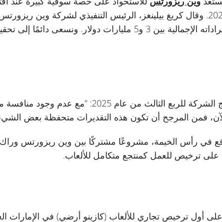
تستعد
وين ريزورتس
للاستحواذ على حصة سوقية كبيرة عند افتت
3.9 مليار دولار في أوائل عام 2027. وقال كريغ بيلينغز، الرئيس التنفيذي لشركة 
منافسين اثنين، وسوقًا تتراوح إيراداته الإجمالية بين 3 و5 مليارات دولار
وأضاف بيلينغز، عقب إعلان نتائج الشركة للربع الثالث 
الآن، فمن المرجح أن تكون هذه التقديرات متحفظة بعض الشيء.
قع في رأس الخيمة، مشروعًا مشتركًا بين وين ريزورتس وراك 
 على ترخيص للعمل كمنتجع متكامل للألعاب.