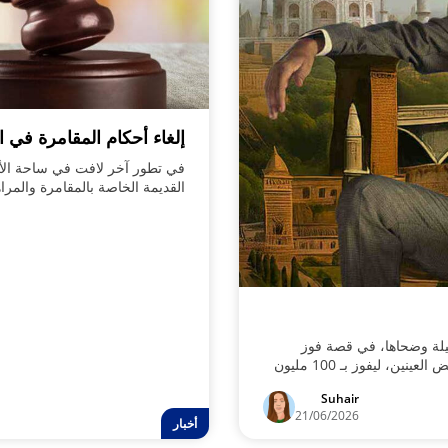
إلغاء أحكام المقامرة في ال
في تطور آخر لافت في ساحة الألع
القديمة الخاصة بالمقامرة والمراه
نحو إطار عمل مُخصّص ومُحكم التنظ
المقبل.
ليلة وضحاها، في قصة فوز
مبهرة، عندما اختار مجموعة أرقام بشكل عشوائي، ومغمض العينين، ليفوز بـ 100 مليون
Suhair
21/06/2026
أخبار