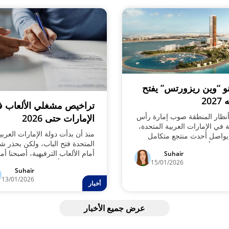
نو “وين ريزورتس” يفتح
202
تراخيص مشغلي الألعاب 
أنظار المنطقة صوب إمارة رأس
الإمارات حتى 2026
ة في الإمارات العربية المتحدة،
منذ أن بدأت دولة الإمارات العربي
واصل أحدث منتجع متكامل
المتحدة فتح الباب، ولكن بحذر شد
ازينو أرضي نموه في جزيرة
أمام الألعاب الترفيهية، أصبحنا أم
Suhair
ن، استعدادًا لافتتاح أول كازينو
15/01/2026
مجموعة لا بأس بها من التراخيص
دولة ومنطقة الخليج العربي في
Suhair
المحلية لمشغلي الألعاب. ورغم
2.
13/01/2026
محدودية وضبابية الأخبار، يمكن
أخبار
تقسيم الفئات التي حصلت على
موافقة رسمية من الهيئة العامة
عرض جميع الأخبار
لتنظيم الألعاب التجارية إلى خمس
فئات.