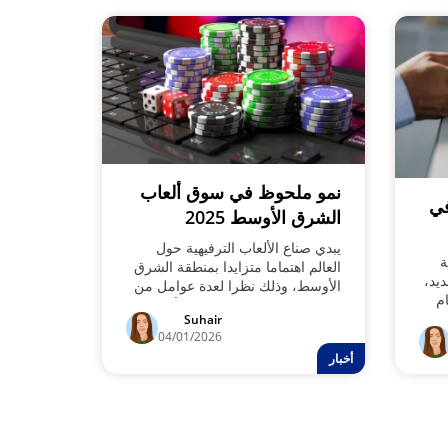
نمو ملحوظ في سوق ألعاب
في
الشرق الأوسط 2025
يبدي صناع الألعاب الترفيهية حول
ة
العالم اهتماما متزايدا بمنطقة الشرق
يد،
الأوسط، وذلك نظرا لعدة عوامل من
ام
بينها توقعات بتسجيل سوق الألعاب
Suhair
في تلك المنطقة وشمال أفريقيا نموا
04/01/2026
سنويا مركبا قدره 2.7%.، ما يعني
أخبار
فرصا وتقنيات وخدمات وأيضا خيارات
أقوي أمام اللاعبين في تلك المنطقة.