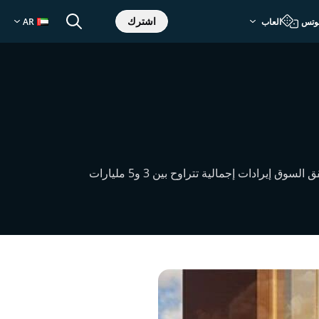
اشترك
وتس
العاب
AR
رجحت شركة وين ريزورتس ظهور منافسين اثنين في سوق الألعاب الإماراتي خلال السنوات القادمة، حيث من المتوقع أن يحقق السوق إيرادات إجمالية تتراوح بين 3 و5 مليارات