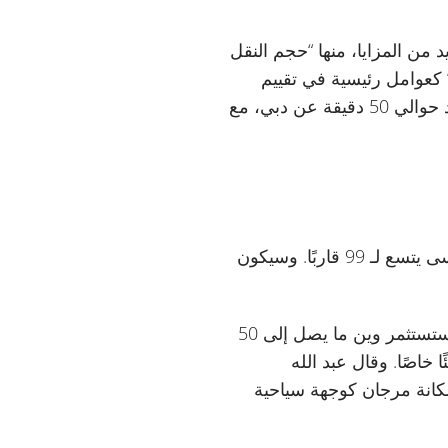
يد من المزايا، منها “حجم النقل
 كعوامل رئيسية في تقييم
الشركة لحجم السوق. وأشار إلى المزايا الجغرافية للموقع، موضحًا أن منتجع وين المرجان يبعد حوالي 50 دقيقة عن دبي، مع
سيضم المنتجع 1530 غرفة وجناحًا، و22 مطعمًا، ومركزًا للمناسبات، وممرًا تجاريًا فاخرًا، ومرسى يتسع لـ 99 قاربًا. وسيكون
كما تقوم وين ببناء مشروع مرافق، وهو جزيرة جانو المرجان، المقرر افتتاحه في عام 2028. وستستثمر وين ما يصل إلى 50
خاصًا. وقال عبد الله
 مكانة مرجان كوجهة سياحية