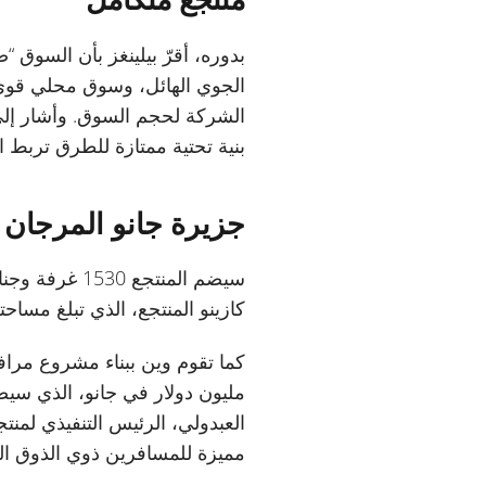
بدوره، أقرّ بيلينغز بأن السوق “ص
الجوي الهائل، وسوق محلي قوي ل
بنية تحتية ممتازة للطرق تربط ال
جزيرة جانو المرجان
كازينو المنتجع، الذي تبلغ مساحته 18500 متر مربع، من بين الأكبر في الع
مليون دولار في جانو، الذي سيضم
العبدولي، الرئيس التنفيذي لمنت
مميزة للمسافرين ذوي الذوق الر