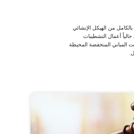
 تم الانتهاء بالكامل من الهيكل الإنشائي
 بينما تجري حالياً أعمال التشطيبات
ت أعمال تركيب الواجهة بنسبة 79%، في حين حققت المباني المنخفضة المحيطة