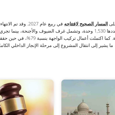
على
المسار الصحيح لافتتاحه
في ربيع عام 2027. وقد
لجميع الوحدات الفندقية البالغ عددها 1,530 وحدة، وتشمل غرف الضيوف والأجنحة،
الداخلية في 1,504 غرف وأجنحة. كما اكتمل