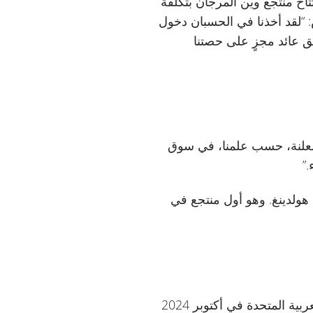
اح منتجع وين المرجان بتكلفة
وين ريزورتس: “لقد أخذنا في الحسبان دخول
. ونسعى دائمًا إلى تحقيق عائد مجزٍ على حصتنا
من عام 2025: “مع عدم وجود منافسة معلنة، حسب علمنا، في سوق
”
هولدينغ. وهو أول منتجع في
يذكر أن وين ريزورتس حصلت على أول ترخيص تجاري للألعاب (كازينو أرضي) في الإمارات العربية المتحدة في أكتوبر 2024