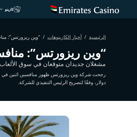
كازينو
الرئيسية
أخبار الكازينوهات
“وين ريزورتس”: منا
“وين ريزورتس”: مناف
مشغلان جديدان متوقعان في سوق الألعاب البالغ 5 مليارا
دولار، وفقًا لتصريح الرئيس التنفيذي للشركة.