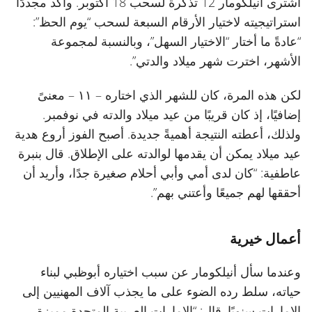
اشترى أنيلكومار 12 تذكرة لسحب 18 أكتوبر. وأكد مجددًا
استراتيجيته لاختيار الأرقام السبعة لسحب “يوم الحظ”:
“عادةً ما أختار “الاختيار السهل”، وبالنسبة لمجموعة
الأشهر، اخترت شهر ميلاد والدتي”.
لكن هذه المرة، كان للشهر الذي اختاره – ١١ – معنىً
إضافيًا، إذ كان قريبًا من عيد ميلاد والدته في نوفمبر.
ولذلك، أعطته النتيجة أهميةً جديدة. أصبح الفوز أروع هدية
عيد ميلاد يمكن أن يقدمها لوالدته على الإطلاق. قال بنبرة
عاطفية: “كان لدى أمي وأبي أحلام صغيرة جدًا، وأريد أن
أحققها لهم جميعًا وأعتني بهم”.
أعمال خيرية
وعندما سأل أنيلكومار عن سبب اختياره أبوظبي لبناء
حياته، سلط رده الضوء على ما يجذب آلاف المهنيين إلى
الإمارات سنويًا. قال: “الإمارات العربية المتحدة مميزة