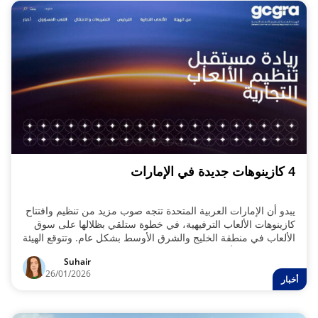
4 كازينوهات جديدة في الإمارات
يبدو أن الإمارات العربية المتحدة تتجه صوب مزيد من تنظيم وافتتاح
كازينوهات الألعاب الترفيهية، في خطوة ستلقي بظلالها على سوق
الألعاب في منطقة الخليج والشرق الأوسط بشكل عام. وتتوقع الهيئة
العامة لتنظيم الألعاب التجارية في الإمارات افتتاح ما بين منتجعين
Suhair
وأربعة منتجعات متكاملة خلال السنوات الخمس إلى العشر المقبلة،
26/01/2026
وأن سوق الألعاب في الدولة قد يتفوق على سوق سنغافورة.
أخبار