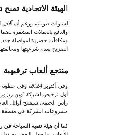
الهيئة الاتحادية تمن
والدفع بالعملات المشفرة لضمان
ومكافآت حصرية لمواصلة جذب الل
الصريح بعدم شرعيتها ومخالفتها 
منتجع ألعاب ترفيهية
وفي أكتوبر 2024
أول ترخيص لشركة “وين ريزورتس
مشروعات الشركة في منطقة الشرق الأوس
كما أن
هيئة تنمية السياحة في 
الألعاب، ما جعل البعض يصفها ب