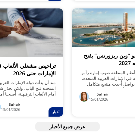
نو “وين ريزورتس” يفتح
202
تراخيص مشغلي الألعاب 
أنظار المنطقة صوب إمارة رأس
الإمارات حتى 2026
ة في الإمارات العربية المتحدة،
منذ أن بدأت دولة الإمارات العربي
واصل أحدث منتجع متكامل
المتحدة فتح الباب، ولكن بحذر شد
ازينو أرضي نموه في جزيرة
أمام الألعاب الترفيهية، أصبحنا أم
Suhair
ن، استعدادًا لافتتاح أول كازينو
15/01/2026
مجموعة لا بأس بها من التراخيص
دولة ومنطقة الخليج العربي في
Suhair
المحلية لمشغلي الألعاب. ورغم
2.
13/01/2026
محدودية وضبابية الأخبار، يمكن
أخبار
تقسيم الفئات التي حصلت على
موافقة رسمية من الهيئة العامة
عرض جميع الأخبار
لتنظيم الألعاب التجارية إلى خمس
فئات.