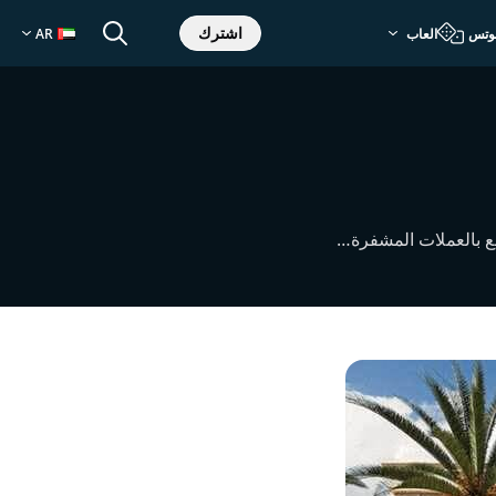
اشترك
وتس
العاب
AR