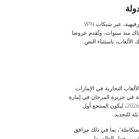
ولة
لسنوات طويلة، ورغم أن آلاف اللاعبين في دولة الإمارات العربية المتحدة يمارسون الألعاب الترفيهية، عبر شبكات VPN
ناك منذ سنوات، وتُقدم عروضا
الألعاب، باستثناء النص
 الألعاب التجارية في الإمارات
ة في جزيرة المرجان في إمارة
رأس الخيمة، سيفتتح أوائل العام 2027 بعد تعديل الجدول الزمني السابق الذي كان مقررا في 2026، ليكون المنتجع أول
متكاملة”، بما في ذلك مرافق
ين حول العالم بها.