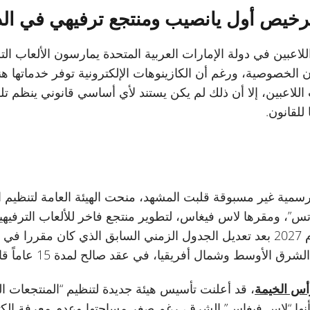
ح ترخيص أول يانصيب ومنتجع ترفيهي في الد
 الخصوصية، ورغم أن الكازينوهات الإلكترونية توفر خدماتها ه
اعبين، إلا أن ذلك لم يكن يستند لأي أساسي قانوني ينظم تلك 
للقانون.
، وفي خطوة رسمية غير مسبوقة قلبت المشهد، منحت الهيئة العامة لتنظيم
”، ومقرها لاس فيغاس، لتطوير منتجع فاخر للألعاب الترفيهي
ط وشمال أفريقيا، في عقد صالح لمدة 15 عاماً قابلة للتجديد.
رأس الخيمة
، قد أعلنت تأسيس هيئة جديدة لتنظيم “المنتجعات ال
أنها “لاس فيغاس” الشرق، رغم صغر مساحتها وعدم معرفة الكثير