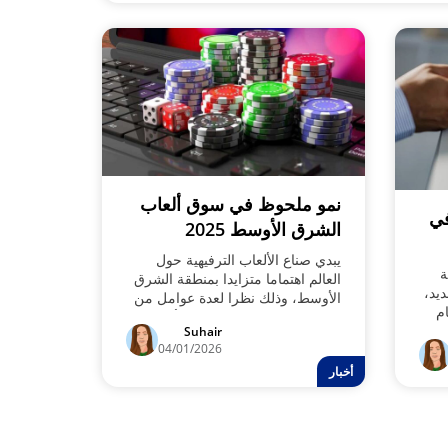
نمو ملحوظ في سوق ألعاب
في
الشرق الأوسط 2025
يبدي صناع الألعاب الترفيهية حول
ة
العالم اهتماما متزايدا بمنطقة الشرق
يد،
الأوسط، وذلك نظرا لعدة عوامل من
ام
بينها توقعات بتسجيل سوق الألعاب
Suhair
في تلك المنطقة وشمال أفريقيا نموا
04/01/2026
سنويا مركبا قدره 2.7%.، ما يعني
أخبار
فرصا وتقنيات وخدمات وأيضا خيارات
أقوي أمام اللاعبين في تلك المنطقة.