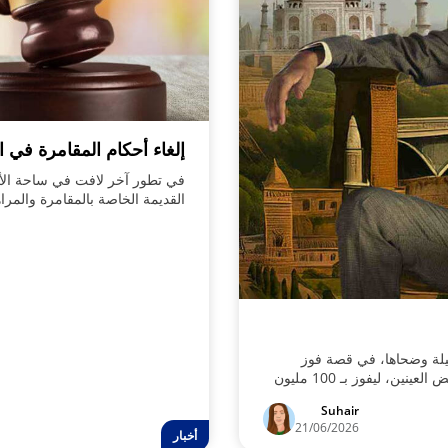
إلغاء أحكام المقامرة في ال
في تطور آخر لافت في ساحة الألع
القديمة الخاصة بالمقامرة والمراه
نحو إطار عمل مُخصّص ومُحكم التنظ
المقبل.
ليلة وضحاها، في قصة فوز
مبهرة، عندما اختار مجموعة أرقام بشكل عشوائي، ومغمض العينين، ليفوز بـ 100 مليون
Suhair
21/06/2026
أخبار